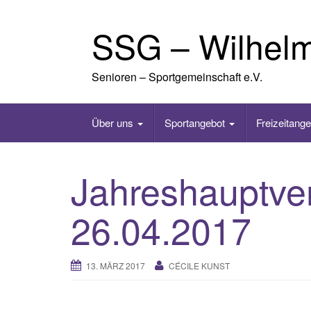
Skip
to
SSG – Wilhel
content
Senioren – Sportgemeinschaft e.V.
Über uns
Sportangebot
Freizeitang
Jahreshauptv
26.04.2017
13. MÄRZ 2017
CÉCILE KUNST