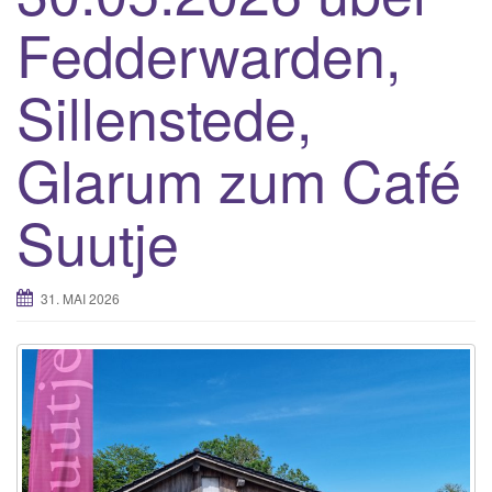
g
Fedderwarden,
a
t
Sillenstede,
i
o
n
Glarum zum Café
Suutje
31. MAI 2026