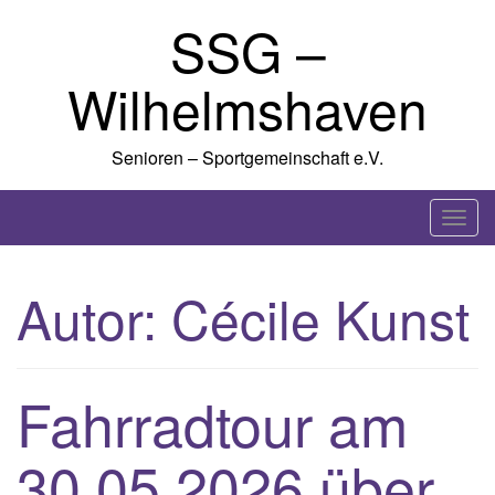
Skip
SSG –
to
content
Wilhelmshaven
Senioren – Sportgemeinschaft e.V.
T
o
g
Autor:
Cécile Kunst
g
l
e
n
Fahrradtour am
a
v
30.05.2026 über
i