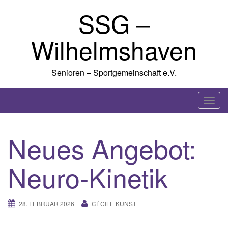
Skip
SSG –
to
content
Wilhelmshaven
Senioren – Sportgemeinschaft e.V.
T
o
g
Neues Angebot:
g
l
Neuro-Kinetik
e
n
a
28. FEBRUAR 2026
CÉCILE KUNST
v
i