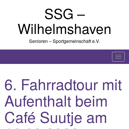
Skip
SSG –
to
content
Wilhelmshaven
Senioren – Sportgemeinschaft e.V.
T
o
g
6. Fahrradtour mit
g
l
Aufenthalt beim
e
n
a
Café Suutje am
v
i