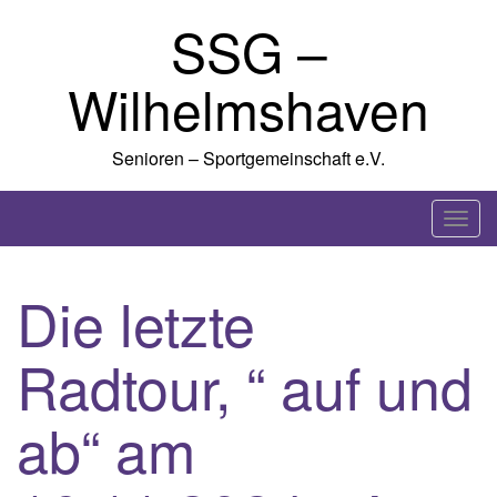
Skip
SSG –
to
content
Wilhelmshaven
Senioren – Sportgemeinschaft e.V.
T
o
g
Die letzte
g
l
Radtour, “ auf und
e
n
a
ab“ am
v
i