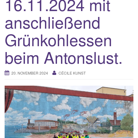
16.11.2024 mit
g
a
anschließend
t
i
Grünkohlessen
o
n
beim Antonslust.
20. NOVEMBER 2024
CÉCILE KUNST