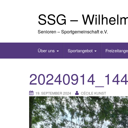
Skip
to
SSG – Wilhel
content
Senioren – Sportgemeinschaft e.V.
Über uns
Sportangebot
Freizeitang
20240914_144
19. SEPTEMBER 2024
CÉCILE KUNST