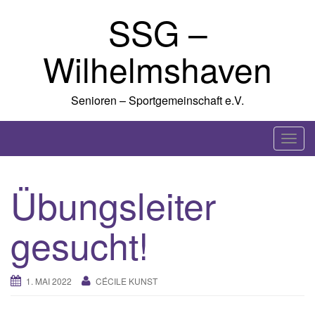
Skip
SSG –
to
content
Wilhelmshaven
Senioren – Sportgemeinschaft e.V.
T
o
g
Übungsleiter
g
l
gesucht!
e
n
a
1. MAI 2022
CÉCILE KUNST
v
i